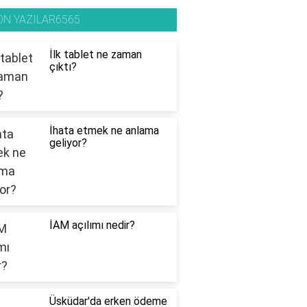
ON YAZILAR6565
İlk tablet ne zaman
çıktı?
İhata etmek ne anlama
geliyor?
İAM açılımı nedir?
Üsküdar'da erken ödeme