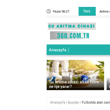
Yeni
ne demek?
Pazar 06:27
Arıtma 
Anasayfa
‹
ıtma cihazı basınç
Su arıtma cihazı alkali filtre
ücü ne işe yarar?
ne işe yarar?
Anasayfa
İpuçları
Futbolda alan sa