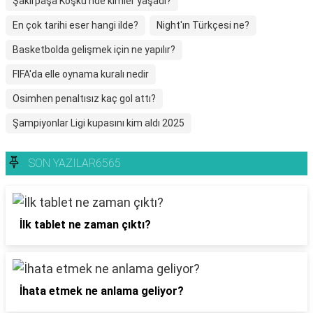
Şakirpaşa Köşkü'nde kimler yaşadı?
En çok tarihi eser hangi ilde?
Night'ın Türkçesi ne?
Basketbolda gelişmek için ne yapılır?
FIFA'da elle oynama kuralı nedir
Osimhen penaltısız kaç gol attı?
Şampiyonlar Ligi kupasını kim aldı 2025
SON YAZILAR6565
İlk tablet ne zaman çıktı?
İhata etmek ne anlama geliyor?