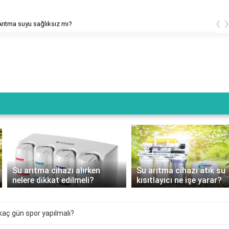
‹
suyu sağlıksız mı?
Su arıtma cihazı alırken
Su arıtma cihazı atık su
nelere dikkat edilmeli?
kısıtlayıcı ne işe yarar?
kaç gün spor yapılmalı?