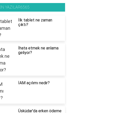
ON YAZILAR6565
İlk tablet ne zaman
çıktı?
İhata etmek ne anlama
geliyor?
İAM açılımı nedir?
Üsküdar'da erken ödeme