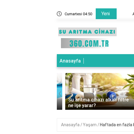
Yeni
ne demek?
Cumartesi 04:50
Arıtma 
Anasayfa
‹
ıtma cihazı basınç
Su arıtma cihazı alkali filtre
ücü ne işe yarar?
ne işe yarar?
Anasayfa
Yaşam
Haftada en fazla 