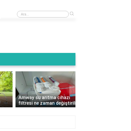
›
Arıtma cihazının atık suyu kullanılır mı?
›
Amway su arıtma cihazı
Su arıtma cihazı filtre 
filtresi ne zaman değiştirilir?
nelere dikkat edilmeli?