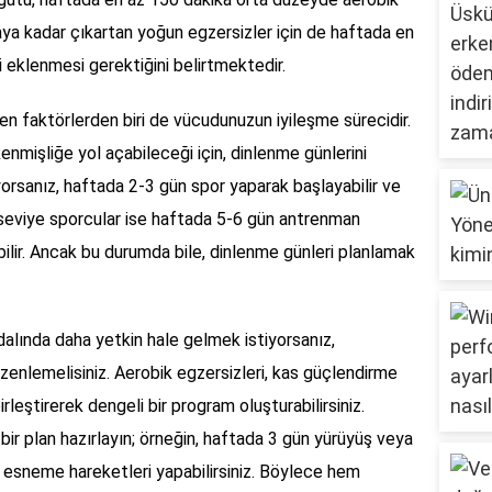
kaya kadar çıkartan yoğun egzersizler için de haftada en
 eklenmesi gerektiğini belirtmektedir.
n faktörlerden biri de vücudunuzun iyileşme sürecidir.
enmişliğe yol açabileceği için, dinlenme günlerini
orsanız, haftada 2-3 gün spor yaparak başlayabilir ve
eri seviye sporcular ise haftada 5-6 gün antrenman
ilir. Ancak bu durumda bile, dinlenme günleri planlamak
 dalında daha yetkin hale gelmek istiyorsanız,
enlemelisiniz. Aerobik egzersizleri, kas güçlendirme
rleştirerek dengeli bir program oluşturabilirsiniz.
 bir plan hazırlayın; örneğin, haftada 3 gün yürüyüş veya
n esneme hareketleri yapabilirsiniz. Böylece hem