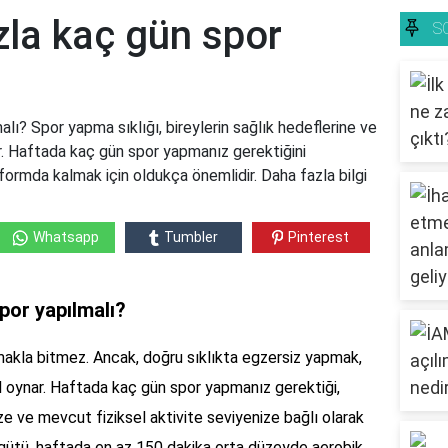
zla kaç gün spor
S
lı? Spor yapma sıklığı, bireylerin sağlık hedeflerine ve
r. Haftada kaç gün spor yapmanız gerektiğini
 formda kalmak için oldukça önemlidir. Daha fazla bilgi
Whatsapp
Tumbler
Pinterest
por yapılmalı?
akla bitmez. Ancak, doğru sıklıkta egzersiz yapmak,
rol oynar. Haftada kaç gün spor yapmanız gerektiği,
ze ve mevcut fiziksel aktivite seviyenize bağlı olarak
Örgütü, haftada en az 150 dakika orta düzeyde aerobik