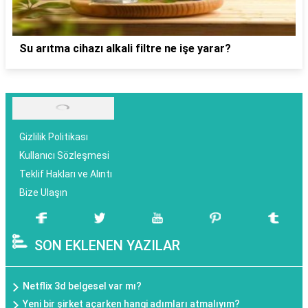
Su arıtma cihazı alkali filtre ne işe yarar?
Gizlilik Politikası
Kullanıcı Sözleşmesi
Teklif Hakları ve Alıntı
Bize Ulaşın
SON EKLENEN YAZILAR
Netflix 3d belgesel var mı?
Yeni bir şirket açarken hangi adımları atmalıyım?