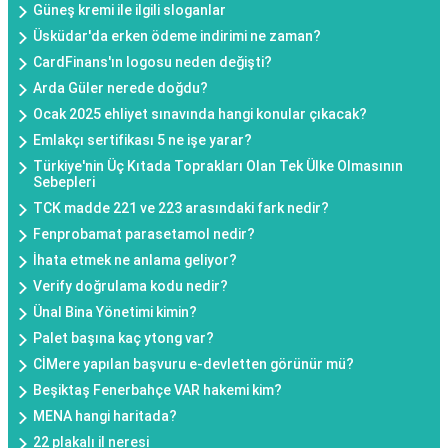
Güneş kremi ile ilgili sloganlar
Üsküdar'da erken ödeme indirimi ne zaman?
CardFinans'ın logosu neden değişti?
Arda Güler nerede doğdu?
Ocak 2025 ehliyet sınavında hangi konular çıkacak?
Emlakçı sertifikası 5 ne işe yarar?
Türkiye'nin Üç Kıtada Toprakları Olan Tek Ülke Olmasının
Sebepleri
TCK madde 221 ve 223 arasındaki fark nedir?
Fenprobamat parasetamol nedir?
İhata etmek ne anlama geliyor?
Verify doğrulama kodu nedir?
Ünal Bina Yönetimi kimin?
Palet başına kaç ytong var?
CİMere yapılan başvuru e-devletten görünür mü?
Beşiktaş Fenerbahçe VAR hakemi kim?
MENA hangi haritada?
22 plakalı il neresi