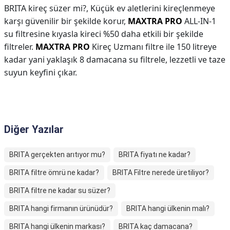
BRITA kireç süzer mi?,
Küçük ev aletlerini kireçlenmeye
karşı güvenilir bir şekilde korur,
MAXTRA PRO
ALL-IN-1
su filtresine kıyasla kireci %50 daha etkili bir şekilde
filtreler.
MAXTRA PRO
Kireç Uzmanı filtre ile 150 litreye
kadar yani yaklaşık 8 damacana su filtrele, lezzetli ve taze
suyun keyfini çıkar.
Diğer Yazılar
BRITA gerçekten arıtıyor mu?
BRITA fiyatı ne kadar?
BRITA filtre ömrü ne kadar?
BRITA Filtre nerede üretiliyor?
BRITA filtre ne kadar su süzer?
BRITA hangi firmanın ürünüdür?
BRITA hangi ülkenin malı?
BRITA hangi ülkenin markası?
BRITA kaç damacana?