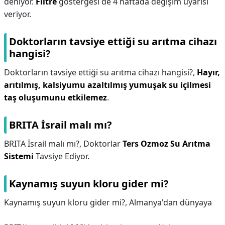
deniyor.
Filtre
göstergesi de 4 haftada değişim uyarısı
veriyor.
Doktorların tavsiye ettiği su arıtma cihazı
hangisi?
Doktorların tavsiye ettiği su arıtma cihazı hangisi?,
Hayır,
arıtılmış, kalsiyumu azaltılmış yumuşak su içilmesi
taş oluşumunu etkilemez
.
BRITA İsrail malı mı?
BRITA İsrail malı mı?,
Doktorlar
Ters Ozmoz Su Arıtma
Sistemi
Tavsiye Ediyor.
Kaynamış suyun kloru gider mi?
Kaynamış suyun kloru gider mi?,
Almanya'dan dünyaya