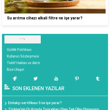
Su arıtma cihazı alkali filtre ne işe yarar?
Gizlilik Politikası
Kullanıcı Sözleşmesi
Teklif Hakları ve Alıntı
Bize Ulaşın
SON EKLENEN YAZILAR
Emlakçı sertifikası 5 ne işe yarar?
Türkiye'nin Üç Kıtada Toprakları Olan Tek Ülke Olmasının