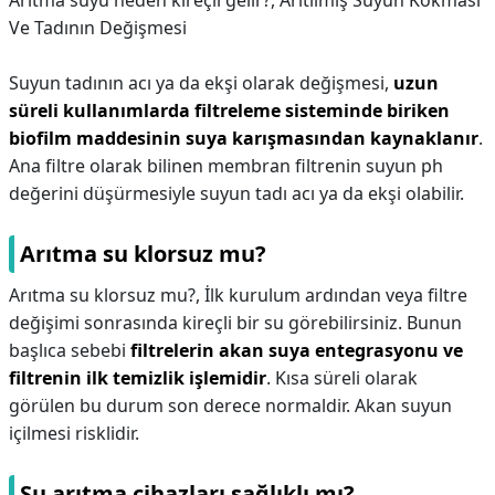
Arıtma suyu neden kireçli gelir?,
Arıtılmış Suyun Kokması
Ve Tadının Değişmesi
Suyun tadının acı ya da ekşi olarak değişmesi,
uzun
süreli kullanımlarda filtreleme sisteminde biriken
biofilm maddesinin suya karışmasından kaynaklanır
.
Ana filtre olarak bilinen membran filtrenin suyun ph
değerini düşürmesiyle suyun tadı acı ya da ekşi olabilir.
Arıtma su klorsuz mu?
Arıtma su klorsuz mu?,
İlk kurulum ardından veya filtre
değişimi sonrasında kireçli bir su görebilirsiniz. Bunun
başlıca sebebi
filtrelerin akan suya entegrasyonu ve
filtrenin ilk temizlik işlemidir
. Kısa süreli olarak
görülen bu durum son derece normaldir. Akan suyun
içilmesi risklidir.
Su arıtma cihazları sağlıklı mı?