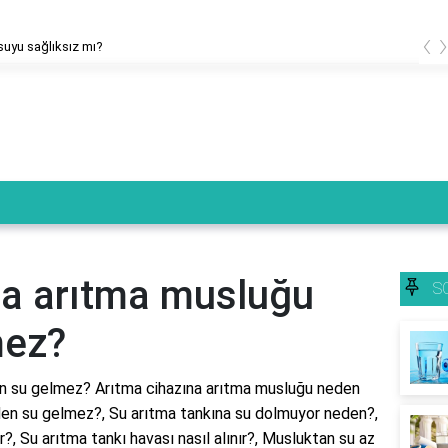
‹
suyu sağlıksız mı?
na arıtma musluğu
S
mez?
n su gelmez? Arıtma cihazına arıtma musluğu neden
en su gelmez?, Su arıtma tankına su dolmuyor neden?,
, Su arıtma tankı havası nasıl alınır?, Musluktan su az