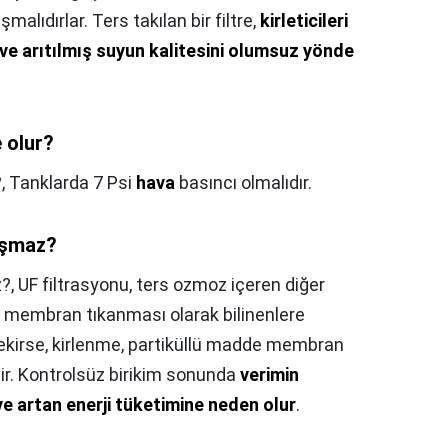
alıdırlar. Ters takılan bir filtre,
kirleticileri
ve arıtılmış suyun kalitesini olumsuz yönde
 olur?
?,
Tanklarda 7 Psi
hava
basıncı olmalıdır.
ışmaz?
z?,
UF filtrasyonu, ters ozmoz içeren diğer
, membran tıkanması olarak bilinenlere
rekirse, kirlenme, partiküllü madde membran
r. Kontrolsüz birikim sonunda
verimin
 artan enerji tüketimine neden olur
.