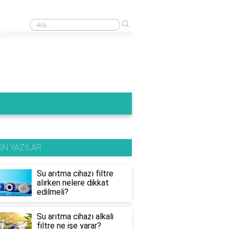
›
Arıtma cihazının atık suyu kullanılır mı?
ON YAZILAR
Su arıtma cihazı filtre
alırken nelere dikkat
edilmeli?
Su arıtma cihazı alkali
filtre ne işe yarar?