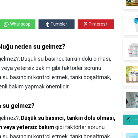
Whatsapp
Tumbler
Pinterest
sluğu neden su gelmez?
lmez?, Düşük su basıncı, tankın dolu olması,
eya yetersiz bakım gibi faktörler sorunu
in su basıncını kontrol etmek, tankı boşaltmak,
nli bakım yapmak önemlidir.
 su gelmez?
gelmez?,
Düşük su basıncı, tankın dolu olması,
P
 veya yetersiz bakım
gibi faktörler sorunu
in su basıncını kontrol etmek, tankı boşaltmak,