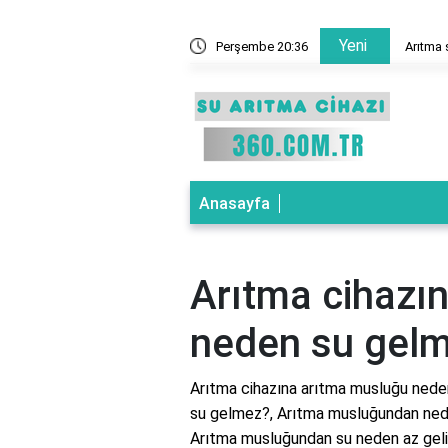
Yeni
ne demek?
Perşembe 20:36
Arıtma 
Anasayfa
Arıtma cihazı
neden su gel
Arıtma cihazına arıtma musluğu nede
su gelmez?, Arıtma musluğundan ned
Arıtma musluğundan su neden az gelir?