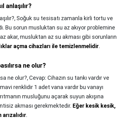
 anlaşılır?
şılır?,
Soğuk su tesisatı zamanla kirli tortu ve
ndı. Bu sorun musluktan su az akıyor problemine
az akar, musluktan az su akması gibi sorunların
lıklar açma cihazları ile temizlenmelidir
.
asılırsa ne olur?
rsa ne olur?,
Cevap: Cihazın su tankı vardır ve
avi renklidir 1 adet vana vardır bu vanayı
 arıtmanın musluğunu açarak suyun akışına
sintisiz akması gerekmektedir.
Eğer kesik kesik,
arızalıdır
.