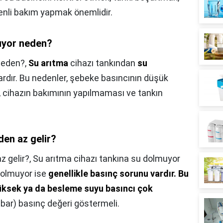
nli bakım yapmak önemlidir.
uyor neden?
neden?,
Su arıtma
cihazı tankından
su
rdır. Bu nedenler, şebeke basıncının düşük
r, cihazın bakımının yapılmaması ve tankın
en az gelir?
 gelir?,
Su arıtma cihazı tankına su dolmuyor
dolmuyor ise
genellikle basınç sorunu vardır.
Bu
üksek ya da besleme suyu basıncı çok
0 bar) basınç değeri göstermeli.