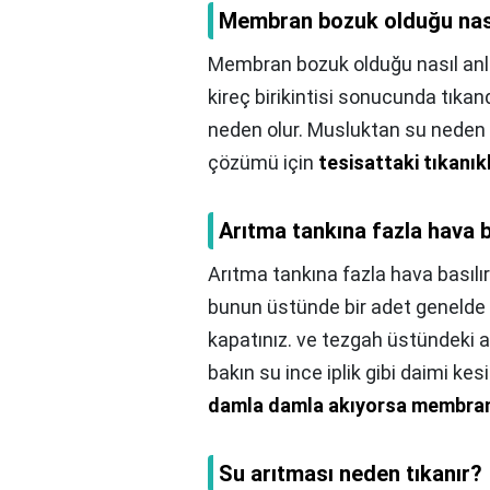
Membran bozuk olduğu nasıl
Membran bozuk olduğu nasıl anla
kireç birikintisi sonucunda tıka
neden olur. Musluktan su neden 
çözümü için
tesisattaki tıkanık
Arıtma tankına fazla hava b
Arıtma tankına fazla hava basılı
bunun üstünde bir adet genelde m
kapatınız. ve tezgah üstündeki
bakın su ince iplik gibi daimi ke
damla damla akıyorsa membran 
Su arıtması neden tıkanır?