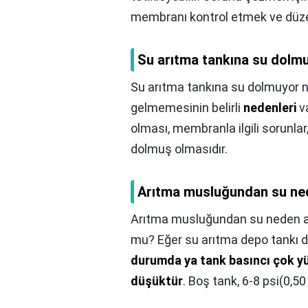
membranı kontrol etmek ve düze
Su arıtma tankına su dolm
Su arıtma tankına su dolmuyor 
gelmemesinin belirli
nedenleri
va
olması, membranla ilgili sorunla
dolmuş olmasıdır.
Arıtma musluğundan su ned
Arıtma musluğundan su neden az
mu? Eğer su arıtma depo tankı 
durumda ya tank basıncı çok y
düşüktür
. Boş tank, 6-8 psi(0,5