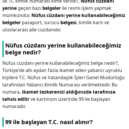
İlk TC kimlik numarası kime verildi?,
Nüfus cüzdanı
yerine
geçen bazı
belgeler
ile resmi işlem yapmak
mümkündür.
Nüfus cüzdanı yerine kullanabileceğimiz
belgeler
pasaport, sürücü
belgesi
, kimlik kartı ve
uluslararası aile cüzdanıdır.
Nüfus cüzdanı yerine kullanabileceğimiz
belge nedir?
Nüfus cüzdanı yerine kullanabileceğimiz belge nedir?,
Türkiye'de altı aydan fazla ikamet eden yabancı uyruklu
kişilere T.C. Nüfus ve Vatandaşlık İşleri Genel Müdürlüğü
tarafından Yabancı Kimlik Numarası verilmektedir. Bu
numara,
ikamet tezkerenizi aldığınızda tarafınıza
tahsis edilir
ve kartınızın üzerinde 99 ile başlayan
numaradır.
99 ile başlayan T.C. nasıl alınır?